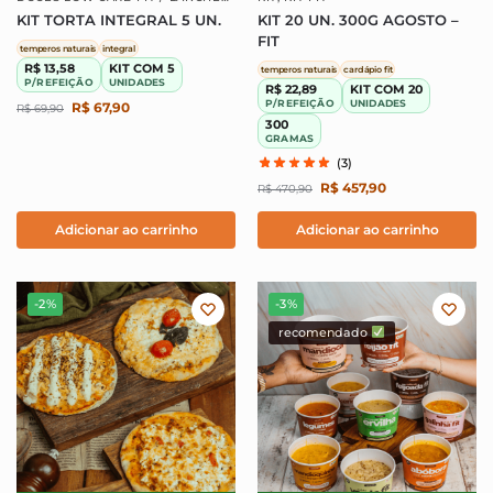
INTEGRAIS
,
KIT
,
KIT LANCHES
KIT TORTA INTEGRAL 5 UN.
KIT 20 UN. 300G AGOSTO –
INTEGRAIS
FIT
temperos naturais
integral
R$ 13,58
KIT COM 5
temperos naturais
cardápio fit
P/REFEIÇÃO
UNIDADES
R$ 22,89
KIT COM 20
P/REFEIÇÃO
UNIDADES
R$
67,90
R$
69,90
300
GRAMAS
(3)
R$
457,90
R$
470,90
Adicionar ao carrinho
Adicionar ao carrinho
-2%
-3%
recomendado