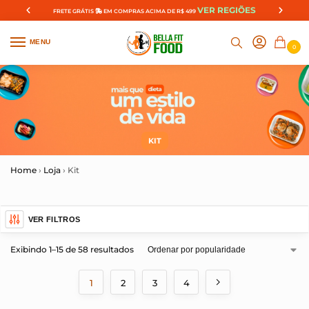
VER REGIÕES
FRETE GRÁTIS
EM COMPRAS ACIMA DE R$ 499
MENU
0
KIT
Home
›
Loja
›
Kit
VER FILTROS
Exibindo 1–15 de 58 resultados
1
2
3
4