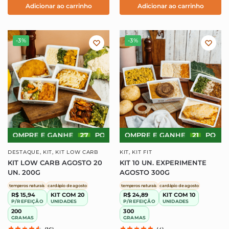
Adicionar ao carrinho
Adicionar ao carrinho
-3%
-3%
COMPRE E GANHE
27
PONTOS!
COMPRE E GANHE
COMPRE E GANHE
21
PONTOS!
27
DESTAQUE
,
KIT
,
KIT LOW CARB
KIT
,
KIT FIT
KIT LOW CARB AGOSTO 20
KIT 10 UN. EXPERIMENTE
UN. 200G
AGOSTO 300G
temperos naturais
cardápio de agosto
temperos naturais
cardápio de agosto
R$ 15,94
KIT COM 20
R$ 24,89
KIT COM 10
P/REFEIÇÃO
UNIDADES
P/REFEIÇÃO
UNIDADES
200
300
GRAMAS
GRAMAS