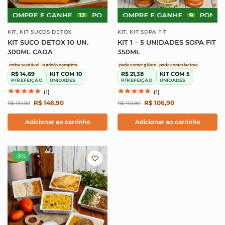
COMPRE E GANHE
12
PONTOS!
COMPRE E GANHE
COMPRE E GANHE
9
PONTOS!
12
P
KIT
,
KIT SUCOS DETOX
KIT
,
KIT SOPA FIT
KIT SUCO DETOX 10 UN.
KIT 1 – 5 UNIDADES SOPA FIT
300ML CADA
350ML
rotina saudável
nutrição completa
pode conter glúten
pode conter lactose
R$ 14,69
KIT COM 10
R$ 21,38
KIT COM 5
P/REFEIÇÃO
UNIDADES
P/REFEIÇÃO
UNIDADES
(1)
(1)
R$
146,90
R$
106,90
R$
151,90
R$
110,90
Adicionar ao carrinho
Adicionar ao carrinho
-3%