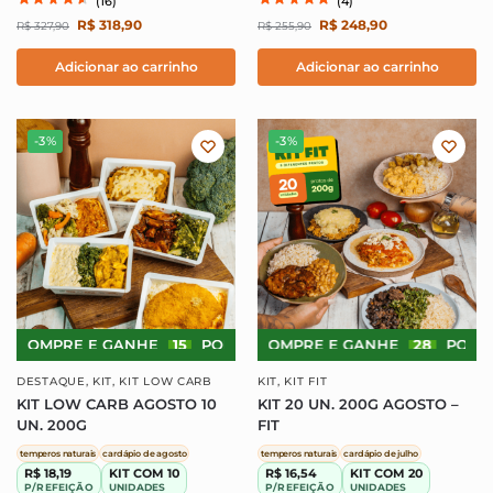
(16)
(4)
R$
318,90
R$
248,90
R$
327,90
R$
255,90
Adicionar ao carrinho
Adicionar ao carrinho
-3%
-3%
COMPRE E GANHE
15
PONTOS!
COMPRE E GANHE
COMPRE E GANHE
28
PONTOS!
15
P
DESTAQUE
,
KIT
,
KIT LOW CARB
KIT
,
KIT FIT
KIT LOW CARB AGOSTO 10
KIT 20 UN. 200G AGOSTO –
UN. 200G
FIT
temperos naturais
cardápio de agosto
temperos naturais
cardápio de julho
R$ 18,19
KIT COM 10
R$ 16,54
KIT COM 20
P/REFEIÇÃO
UNIDADES
P/REFEIÇÃO
UNIDADES