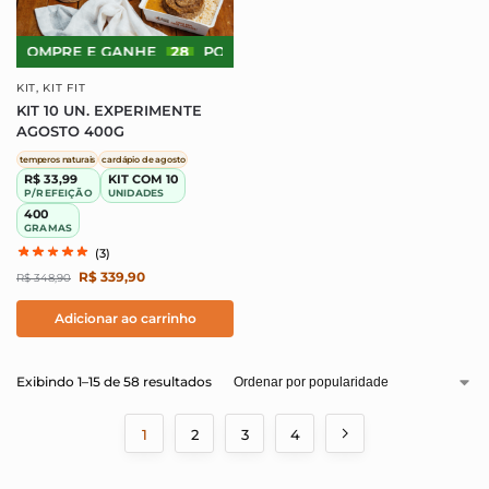
COMPRE E GANHE
28
PONTOS!
COMPRE E GANHE
28
KIT
,
KIT FIT
KIT 10 UN. EXPERIMENTE
AGOSTO 400G
temperos naturais
cardápio de agosto
R$ 33,99
KIT COM 10
P/REFEIÇÃO
UNIDADES
400
GRAMAS
(3)
R$
339,90
R$
348,90
Adicionar ao carrinho
Exibindo 1–15 de 58 resultados
1
2
3
4