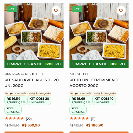
-3%
-3%
COMPRE E GANHE
28
PONTOS!
COMPRE E GANHE
COMPRE E GANHE
16
PONTOS!
28
DESTAQUE
,
KIT
,
KIT FIT
KIT
,
KIT FIT
KIT SAUDÁVEL AGOSTO 20
KIT 10 UN. EXPERIMENTE
UN. 200G
AGOSTO 200G
temperos naturais
cardápio de agosto
temperos naturais
cardápio de agosto
R$ 16,54
KIT COM 20
R$ 18,69
KIT COM 10
P/REFEIÇÃO
UNIDADES
P/REFEIÇÃO
UNIDADES
200
200
GRAMAS
GRAMAS
(22)
(11)
R$
330,90
R$
186,90
R$
340,90
R$
192,90