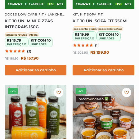
COMPRE E GANHE
13
PONTOS!
COMPRE E GANHE
COMPRE E GANHE
17
PONTOS!
13
P
DOCES LOW CARB FIT / LANCHES
KIT
,
KIT SOPA FIT
INTEGRAIS
,
KIT
,
KIT LANCHES
KIT 10 UN. MINI PIZZAS
KIT 10 UN. SOPA FIT 350ML
INTEGRAIS
INTEGRAIS 150G
pode conter glúten
pode conter lactose
R$ 19,99
KIT COM 10
temperos naturais
integral
P/REFEIÇÃO
UNIDADES
R$ 15,79
KIT COM 10
P/REFEIÇÃO
UNIDADES
(1)
(3)
R$
199,90
R$
205,90
R$
157,90
R$
161,90
Adicionar ao carrinho
Adicionar ao carrinho
-3%
-4%
recomendado